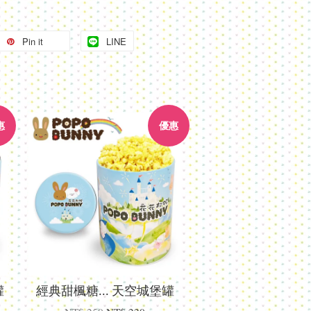
Pin it
LINE
惠
優惠
罐
經典甜楓糖... 天空城堡罐