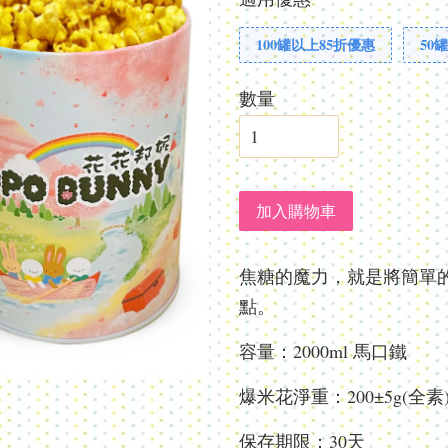
100罐以上85折優惠
50
數量
加入購物車
焦糖的魔力，就是將簡單
點。
容量：2000ml 馬口鐵
爆米花淨重：200±5g(全素
保存期限：30天