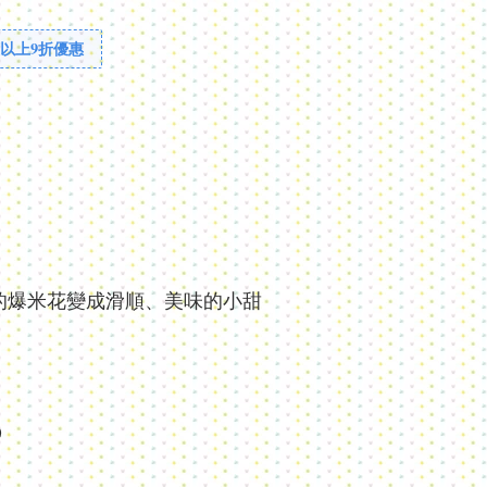
罐以上9折優惠
的爆米花變成滑順、美味的小甜
)