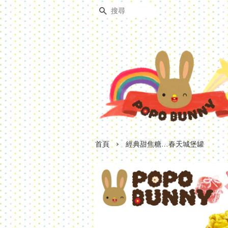
搜尋
›
首頁
經典甜焦糖…春天城堡罐