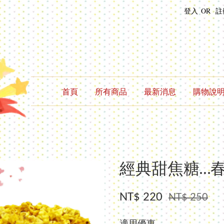
登入
OR
註
首頁
所有商品
最新消息
購物說
經典甜焦糖…
NT$ 220
NT$ 250
適用優惠