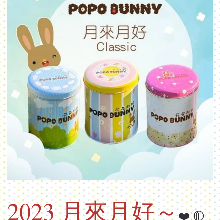
2023 月來月好～
❤️ 🟡